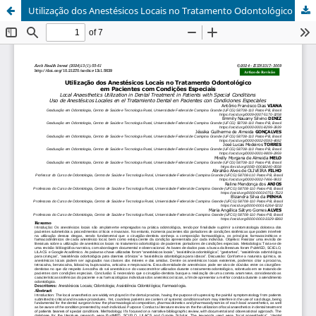
Utilização dos Anestésicos Locais no Tratamento Odontológico em Pacientes com Condições Especiais