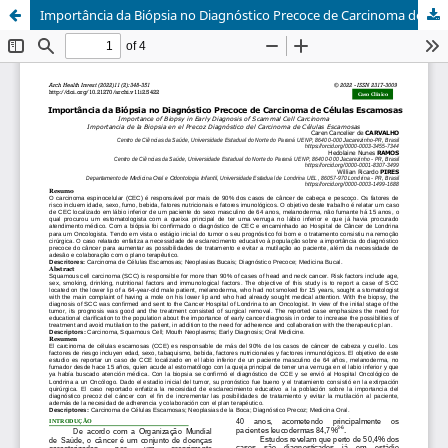
Importância da Biópsia no Diagnóstico Precoce de Carcinoma de Células Escamosas