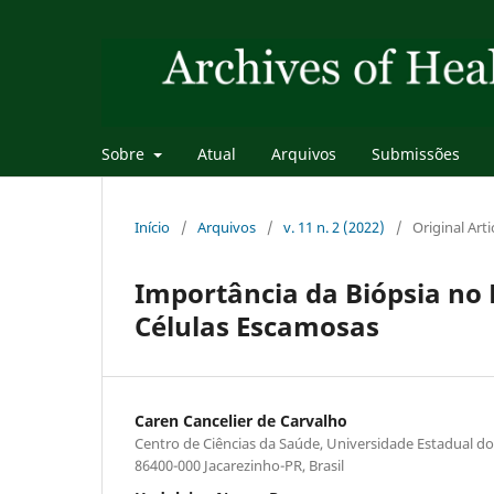
Sobre
Atual
Arquivos
Submissões
Início
/
Arquivos
/
v. 11 n. 2 (2022)
/
Original Arti
Importância da Biópsia no
Células Escamosas
Caren Cancelier de Carvalho
Centro de Ciências da Saúde, Universidade Estadual d
86400-000 Jacarezinho-PR, Brasil