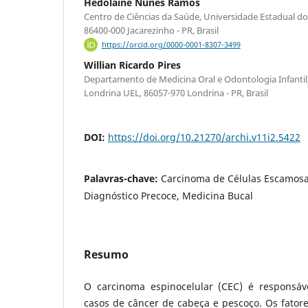
Hedolaine Nunes Ramos
Centro de Ciências da Saúde, Universidade Estadual d
86400-000 Jacarezinho - PR, Brasil
https://orcid.org/0000-0001-8307-3499
Willian Ricardo Pires
Departamento de Medicina Oral e Odontologia Infantil
Londrina UEL, 86057-970 Londrina - PR, Brasil
DOI:
https://doi.org/10.21270/archi.v11i2.5422
Palavras-chave:
Carcinoma de Células Escamosa
Diagnóstico Precoce, Medicina Bucal
Resumo
O carcinoma espinocelular (CEC) é responsá
casos de câncer de cabeça e pescoço. Os fatore