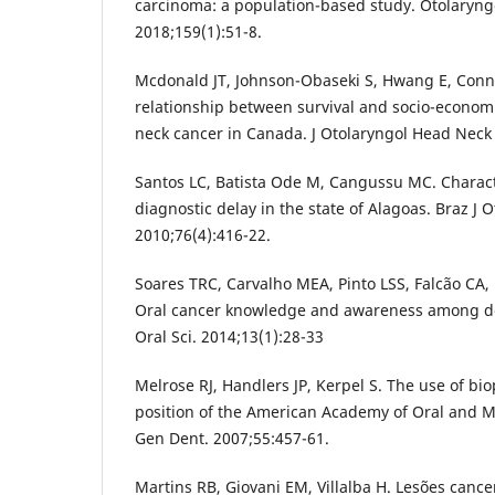
carcinoma: a population-based study. Otolaryng
2018;159(1):51-8.
Mcdonald JT, Johnson-Obaseki S, Hwang E, Conne
relationship between survival and socio-econom
neck cancer in Canada. J Otolaryngol Head Neck 
Santos LC, Batista Ode M, Cangussu MC. Characte
diagnostic delay in the state of Alagoas. Braz J 
2010;76(4):416-22.
Soares TRC, Carvalho MEA, Pinto LSS, Falcão CA,
Oral cancer knowledge and awareness among den
Oral Sci. 2014;13(1):28-33
Melrose RJ, Handlers JP, Kerpel S. The use of bio
position of the American Academy of Oral and Ma
Gen Dent. 2007;55:457-61.
Martins RB, Giovani EM, Villalba H. Lesões cance