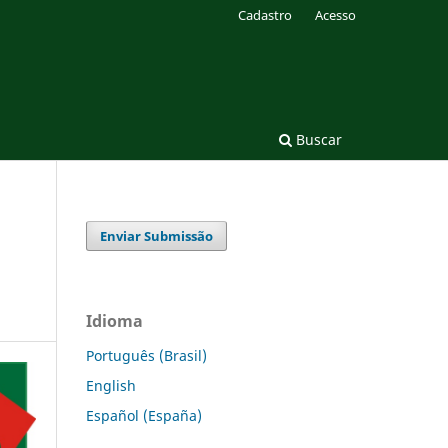
Cadastro
Acesso
Buscar
Enviar Submissão
Idioma
Português (Brasil)
English
Español (España)