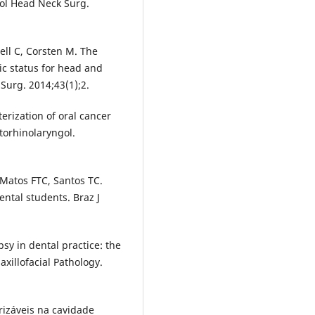
ol Head Neck Surg.
ll C, Corsten M. The
ic status for head and
Surg. 2014;43(1);2.
rization of oral cancer
Otorhinolaryngol.
 Matos FTC, Santos TC.
tal students. Braz J
psy in dental practice: the
xillofacial Pathology.
rizáveis na cavidade