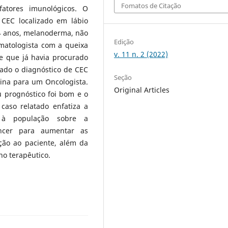
Fomatos de Citação
fatores imunológicos. O
 CEC localizado em lábio
64 anos, melanoderma, não
Edição
matologista com a queixa
v. 11 n. 2 (2022)
 e que já havia procurado
ado o diagnóstico de CEC
Seção
ina para um Oncologista.
Original Articles
u prognóstico foi bom e o
caso relatado enfatiza a
o à população sobre a
âncer para aumentar as
ação ao paciente, além da
o terapêutico.