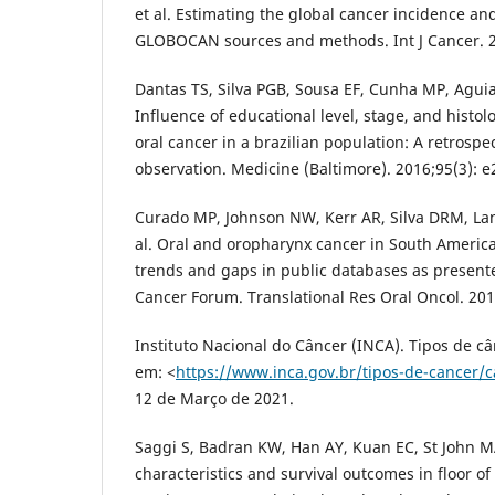
et al. Estimating the global cancer incidence and
GLOBOCAN sources and methods. Int J Cancer. 2
Dantas TS, Silva PGB, Sousa EF, Cunha MP, Aguia
Influence of educational level, stage, and histolo
oral cancer in a brazilian population: A retrospe
observation. Medicine (Baltimore). 2016;95(3): e
Curado MP, Johnson NW, Kerr AR, Silva DRM, Lan
al. Oral and oropharynx cancer in South America
trends and gaps in public databases as presente
Cancer Forum. Translational Res Oral Oncol. 201
Instituto Nacional do Câncer (INCA). Tipos de câ
em: <
https://www.inca.gov.br/tipos-de-cancer/
12 de Março de 2021.
Saggi S, Badran KW, Han AY, Kuan EC, St John M
characteristics and survival outcomes in floor 