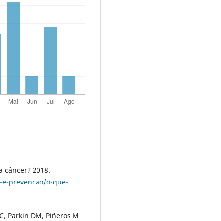
a câncer? 2018.
s-e-prevencao/o-que-
 C, Parkin DM, Piñeros M