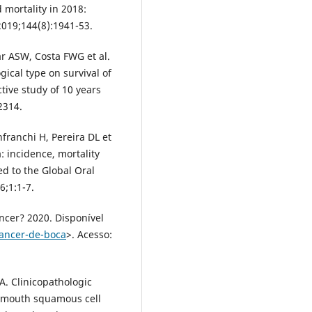
 mortality in 2018:
019;144(8):1941-53.
r ASW, Costa FWG et al.
gical type on survival of
ctive study of 10 years
2314.
franchi H, Pereira DL et
: incidence, mortality
d to the Global Oral
6;1:1-7.
ncer? 2020. Disponível
cancer-de-boca
>. Acesso:
A. Clinicopathologic
of mouth squamous cell