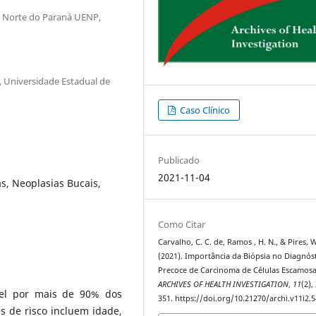
o Norte do Paraná UENP,
, Universidade Estadual de
Caso Clínico
Publicado
2021-11-04
s, Neoplasias Bucais,
Como Citar
Carvalho, C. C. de, Ramos , H. N., & Pires, W
(2021). Importância da Biópsia no Diagnós
Precoce de Carcinoma de Células Escamosa
ARCHIVES OF HEALTH INVESTIGATION
,
11
(2),
vel por mais de 90% dos
351. https://doi.org/10.21270/archi.v11i2.
s de risco incluem idade,