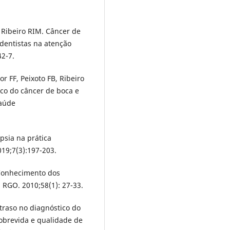
 Ribeiro RIM. Câncer de
dentistas na atenção
42-7.
r FF, Peixoto FB, Ribeiro
ico do câncer de boca e
Saúde
psia na prática
019;7(3):197-203.
 Conhecimento dos
 RGO. 2010;58(1): 27-33.
traso no diagnóstico do
obrevida e qualidade de