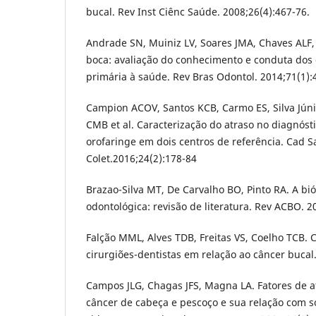
bucal. Rev Inst Ciênc Saúde. 2008;26(4):467-76.
Andrade SN, Muiniz LV, Soares JMA, Chaves ALF,
boca: avaliação do conhecimento e conduta dos 
primária à saúde. Rev Bras Odontol. 2014;71(1):
Campion ACOV, Santos KCB, Carmo ES, Silva Júnio
CMB et al. Caracterização do atraso no diagnóst
orofaringe em dois centros de referência. Cad 
Colet.2016;24(2):178-84
Brazao-Silva MT, De Carvalho BO, Pinto RA. A bió
odontológica: revisão de literatura. Rev ACBO. 2
Falção MML, Alves TDB, Freitas VS, Coelho TCB.
cirurgiões-dentistas em relação ao câncer bucal.
Campos JLG, Chagas JFS, Magna LA. Fatores de a
câncer de cabeça e pescoço e sua relação com s