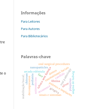
Informações
Para Leitores
Para Autores
Para Bibliotecários
tre
Palavras-chave
oral surgical procedures
traumatismos faciais
nanoparticles
tabaco sem fumaça
oral pathology
dentes
arcada edéntula
te o
angina de ludwig
candida
face
chitosan
pediatria
reabilitação bucal;
decompression
azitromicina
plaquetas
fibrina
prótesis e implantes
silver
recurrence
gingiva
sinais e sintomas