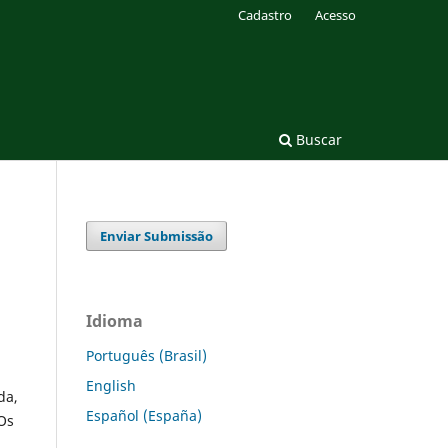
Cadastro
Acesso
Buscar
Enviar Submissão
Idioma
Português (Brasil)
English
da,
Español (España)
 Os