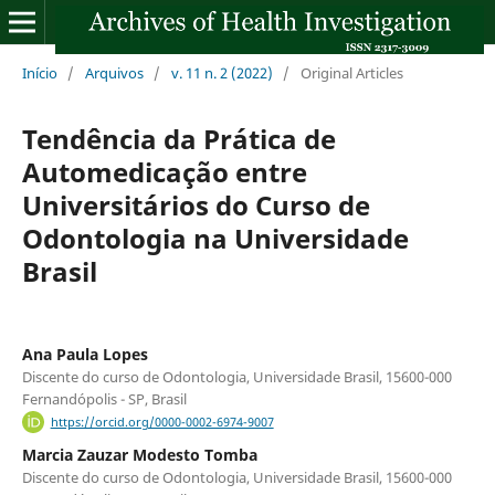
Início
/
Arquivos
/
v. 11 n. 2 (2022)
/
Original Articles
Tendência da Prática de
Automedicação entre
Universitários do Curso de
Odontologia na Universidade
Brasil
Ana Paula Lopes
Discente do curso de Odontologia, Universidade Brasil, 15600-000
Fernandópolis - SP, Brasil
https://orcid.org/0000-0002-6974-9007
Marcia Zauzar Modesto Tomba
Discente do curso de Odontologia, Universidade Brasil, 15600-000