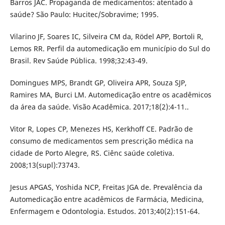
Barros JAC. Propaganda de medicamentos: atentado à
saúde? São Paulo: Hucitec/Sobravime; 1995.
Vilarino JF, Soares IC, Silveira CM da, Rödel APP, Bortoli R,
Lemos RR. Perfil da automedicação em município do Sul do
Brasil. Rev Saúde Pública. 1998;32:43-49.
Domingues MPS, Brandt GP, Oliveira APR, Souza SJP,
Ramires MA, Burci LM. Automedicação entre os acadêmicos
da área da saúde. Visão Acadêmica. 2017;18(2):4-11..
Vitor R, Lopes CP, Menezes HS, Kerkhoff CE. Padrão de
consumo de medicamentos sem prescrição médica na
cidade de Porto Alegre, RS. Ciênc saúde coletiva.
2008;13(supl):73743.
Jesus APGAS, Yoshida NCP, Freitas JGA de. Prevalência da
Automedicação entre acadêmicos de Farmácia, Medicina,
Enfermagem e Odontologia. Estudos. 2013;40(2):151-64.