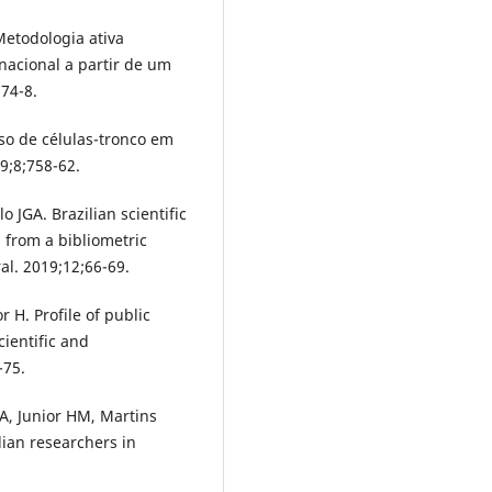
etodologia ativa
nacional a partir de um
:74-8.
so de células-tronco em
9;8;758-62.
 JGA. Brazilian scientific
 from a bibliometric
al. 2019;12;66-69.
r H. Profile of public
cientific and
-75.
A, Junior HM, Martins
lian researchers in