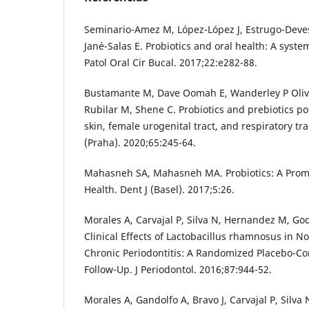
Seminario-Amez M, López-López J, Estrugo-Deve
Jané-Salas E. Probiotics and oral health: A syst
Patol Oral Cir Bucal. 2017;22:e282-88.
Bustamante M, Dave Oomah E, Wanderley P Olive
Rubilar M, Shene C. Probiotics and prebiotics pot
skin, female urogenital tract, and respiratory tra
(Praha). 2020;65:245-64.
Mahasneh SA, Mahasneh MA. Probiotics: A Promi
Health. Dent J (Basel). 2017;5:26.
Morales A, Carvajal P, Silva N, Hernandez M, God
Clinical Effects of Lactobacillus rhamnosus in N
Chronic Periodontitis: A Randomized Placebo-Con
Follow-Up. J Periodontol. 2016;87:944-52.
Morales A, Gandolfo A, Bravo J, Carvajal P, Silva 