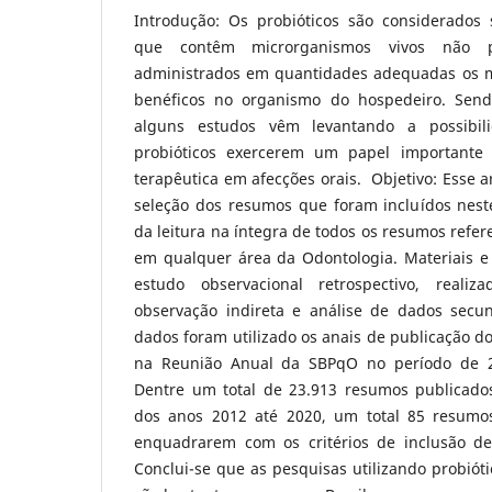
Introdução: Os probióticos são considerados
que contêm microrganismos vivos não p
administrados em quantidades adequadas os 
benéficos no organismo do hospedeiro. Sen
alguns estudos vêm levantando a possibili
probióticos exercerem um papel importante
terapêutica em afecções orais. Objetivo: Esse a
seleção dos resumos que foram incluídos neste
da leitura na íntegra de todos os resumos refer
em qualquer área da Odontologia. Materiais e
estudo observacional retrospectivo, rea
observação indireta e análise de dados secun
dados foram utilizado os anais de publicação d
na Reunião Anual da SBPqO no período de 2
Dentre um total de 23.913 resumos publicado
dos anos 2012 até 2020, um total 85 resumos
enquadrarem com os critérios de inclusão de
Conclui-se que as pesquisas utilizando probiót