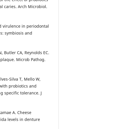
l caries. Arch Microbiol.
d virulence in periodontal
es: symbiosis and
N, Butler CA, Reynolds EC.
l plaque. Microb Pathog.
ves-Silva T, Mello W,
with probiotics and
 specific tolerance. J
akamae A. Cheese
da levels in denture