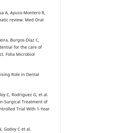
sa A, Ayuso-Montero R,
ematic review. Med Oral
ira, Burgos-Díaz C,
ential for the care of
ct. Folia Microbiol
sing Role in Dental
oy C, Rodriguez G, et al.
on-Surgical Treatment of
trolled Trial With 1-Year
N, Godoy C et al.