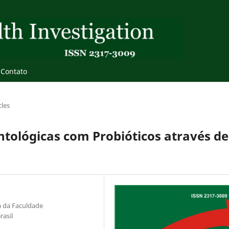
Contato
cles
tológicas com Probióticos através de
a da Faculdade
rasil