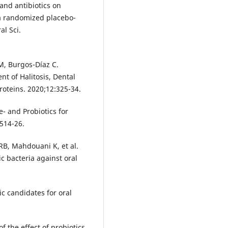
 and antibiotics on
 a randomized placebo-
al Sci.
, Burgos-Díaz C.
nt of Halitosis, Dental
roteins. 2020;12:325-34.
e- and Probiotics for
:514-26.
RB, Mahdouani K, et al.
ic bacteria against oral
tic candidates for oral
 the effect of probiotics