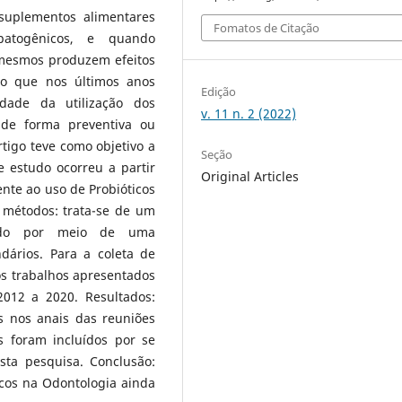
 suplementos alimentares
Fomatos de Citação
atogênicos, e quando
mesmos produzem efeitos
do que nos últimos anos
Edição
dade da utilização dos
v. 11 n. 2 (2022)
 de forma preventiva ou
rtigo teve como objetivo a
Seção
 estudo ocorreu a partir
Original Articles
ente ao uso de Probióticos
 métodos: trata-se de um
lizado por meio de uma
dários. Para a coleta de
os trabalhos apresentados
012 a 2020. Resultados:
s nos anais das reuniões
 foram incluídos por se
sta pesquisa. Conclusão:
icos na Odontologia ainda