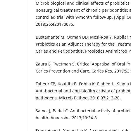
Microbiological and clinical effects of probiotics
nonsurgical treatment of chronic periodontitis:
controlled trial with 9-month follow-up. J Appl Or
2018;26:e20170075.
Bustamante M, Oomah BD, Mosi-Roa Y, Rubilar M
Probiotics as an Adjunct Therapy for the Treatme
Caries and Periodontitis. Probiotics Antimicrob P
Zaura E, Twetman S. Critical Appraisal of Oral Pr
Caries Prevention and Care. Caries Res. 2019;53
Taheur FB, Kouidhi B, Fdhila K, Elabed H, Slama 
Anti-bacterial and anti-biofilm activity of probiot
pathogens. Microb Pathog. 2016;97:213-20.
Samot J, Badet C. Antibacterial activity of probio
health. Anaerobe. 2013;19:34-8.
Sung-Hoon L, Young-Jae K. A comparative study of