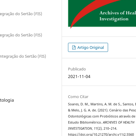
egração do Sertão (FIS)
egração do Sertão (FIS)
Artigo Original
ntegração do Sertão (FIS)
Publicado
2021-11-04
Como Citar
tologia
Soares, D. M., Martins, A. M. de S., Santos, B
& Melo, J. G. A. de. (2021). Cenário das Pes
Odontológicas com Probióticos através d
Estudo Bibliométrico.
ARCHIVES OF HEALTH
INVESTIGATION
,
11
(2), 210–214.
https://doi.org/10.21270/archi.v11i2.5560