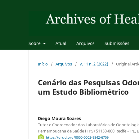
Sobre
Atual
Arquivos
Submissões
Início
/
Arquivos
/
v. 11 n. 2 (2022)
/
Original Arti
Cenário das Pesquisas Odon
um Estudo Bibliométrico
Diego Moura Soares
Tutor e Coordenador dos Laboratórios de Odontologi
Pernambucana de Saúde (FPS) 51150-000 Recife – PE, B
https://orcid.org/0000-0002-9842-6709