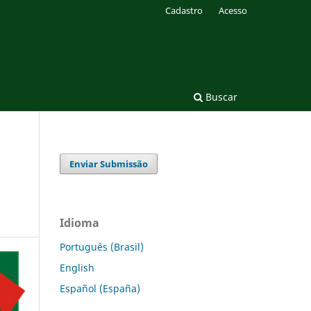
Cadastro
Acesso
Buscar
Enviar Submissão
Idioma
Português (Brasil)
English
Español (España)