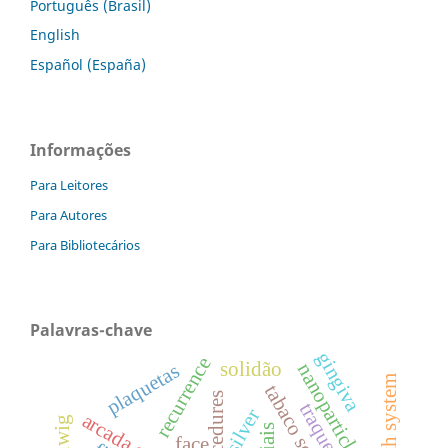
Português (Brasil)
English
Español (España)
Informações
Para Leitores
Para Autores
Para Bibliotecários
Palavras-chave
gingiva
recurrence
solidão
nanoparticles
plaquetas
silver
face