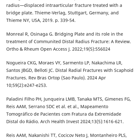
radius—displaced intraarticular fracture treated with a
bridge plate. Thieme-Verlag, Stuttgart, Germany, and
Thieme NY, USA, 2019. p. 339-54.
Monreal R, Osinaga G. Bridging Plate and its role in the
treatment of Communited Distal Radius Fracture: A Review.
Ortho & Rheum Open Access J. 2022;19(5):556024
Nogueira CKG, Moraes VY, Sarmento LP, Nakachima LR,
Santos JBGD, Belloti JC. Distal Radial Fractures with Scaphoid
Fractures. Rev Bras Ortop (Sao Paulo). 2024 Apr
10;59(2):e247-e253.
Paladini Filho PH, Junqueira LMB, Tanaka MTS, Gimenes FG,
Reis AAM, Serrano SDC et al. et al., Mapeamento
Tomográfico de Pacientes com Fratura da Extremidade
Distal do Rádio. Arch Health Invest 2024;13(5):1616-621.
Reis AAM, Nakanishi TT, Cocicov Neto J, Montanheiro PLS,