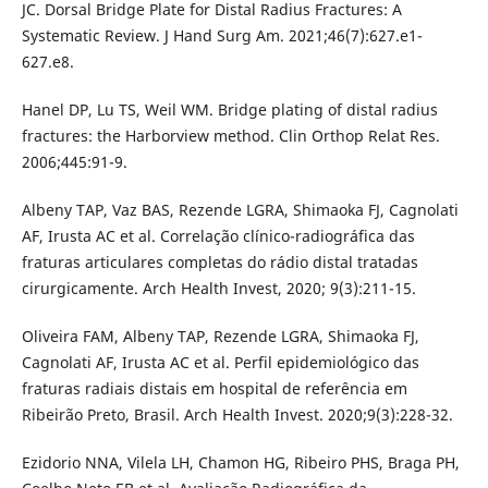
JC. Dorsal Bridge Plate for Distal Radius Fractures: A
Systematic Review. J Hand Surg Am. 2021;46(7):627.e1-
627.e8.
Hanel DP, Lu TS, Weil WM. Bridge plating of distal radius
fractures: the Harborview method. Clin Orthop Relat Res.
2006;445:91-9.
Albeny TAP, Vaz BAS, Rezende LGRA, Shimaoka FJ, Cagnolati
AF, Irusta AC et al. Correlação clínico-radiográfica das
fraturas articulares completas do rádio distal tratadas
cirurgicamente. Arch Health Invest, 2020; 9(3):211-15.
Oliveira FAM, Albeny TAP, Rezende LGRA, Shimaoka FJ,
Cagnolati AF, Irusta AC et al. Perfil epidemiológico das
fraturas radiais distais em hospital de referência em
Ribeirão Preto, Brasil. Arch Health Invest. 2020;9(3):228-32.
Ezidorio NNA, Vilela LH, Chamon HG, Ribeiro PHS, Braga PH,