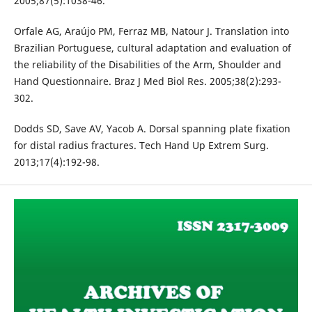
2005;87(5):1038-46.
Orfale AG, Araújo PM, Ferraz MB, Natour J. Translation into
Brazilian Portuguese, cultural adaptation and evaluation of
the reliability of the Disabilities of the Arm, Shoulder and
Hand Questionnaire. Braz J Med Biol Res. 2005;38(2):293-
302.
Dodds SD, Save AV, Yacob A. Dorsal spanning plate fixation
for distal radius fractures. Tech Hand Up Extrem Surg.
2013;17(4):192-98.