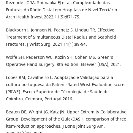
Rezende LGRA, Shimaoka FJ et al. Complexidade das
Fraturas do Rádio Distal em Hospitais de Nível Terciário.
Arch Health Invest 2022;11(5):871-75.
Blackburn J, Johnson N, Pocnetz S, Lindau TR. Effective
Treatment of Simultaneous Distal Radius and Scaphoid
Fractures. J Wrist Surg. 2021;11(1):89-94.
Wolfe SH, Pederson WC, Kozin SH, Cohen MS. Green's
Operative Hand Surgery: 8th edition. Elsevier (USA), 2021.
Lopes RM, Cavalheiro L. Adaptação e Validação para a
cultura portuguesa da Patient-Rated Wrist Evaluation score
(PRWE). Escola Superior de Técnologia de Saúde de
Coimbra. Coimbra, Portugal 2016.
Beaton DE, Wright JG, Katz JN; Upper Extremity Collaborative
Group. Development of the QuickDASH: comparison of three
item-reduction approaches. J Bone Joint Surg Am.