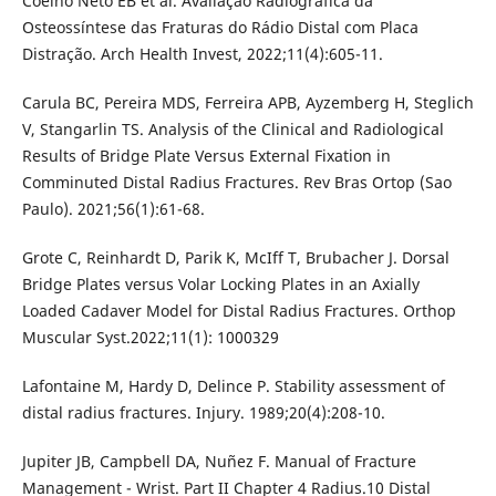
Coelho Neto EB et al. Avaliação Radiográfica da
Osteossíntese das Fraturas do Rádio Distal com Placa
Distração. Arch Health Invest, 2022;11(4):605-11.
Carula BC, Pereira MDS, Ferreira APB, Ayzemberg H, Steglich
V, Stangarlin TS. Analysis of the Clinical and Radiological
Results of Bridge Plate Versus External Fixation in
Comminuted Distal Radius Fractures. Rev Bras Ortop (Sao
Paulo). 2021;56(1):61-68.
Grote C, Reinhardt D, Parik K, McIff T, Brubacher J. Dorsal
Bridge Plates versus Volar Locking Plates in an Axially
Loaded Cadaver Model for Distal Radius Fractures. Orthop
Muscular Syst.2022;11(1): 1000329
Lafontaine M, Hardy D, Delince P. Stability assessment of
distal radius fractures. Injury. 1989;20(4):208-10.
Jupiter JB, Campbell DA, Nuñez F. Manual of Fracture
Management - Wrist. Part II Chapter 4 Radius.10 Distal