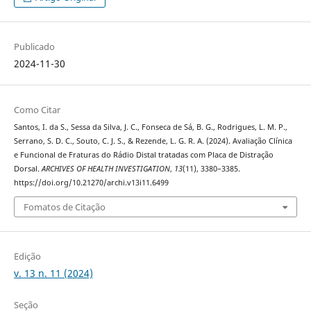
Publicado
2024-11-30
Como Citar
Santos, I. da S., Sessa da Silva, J. C., Fonseca de Sá, B. G., Rodrigues, L. M. P.,
Serrano, S. D. C., Souto, C. J. S., & Rezende, L. G. R. A. (2024). Avaliação Clínica
e Funcional de Fraturas do Rádio Distal tratadas com Placa de Distração
Dorsal.
ARCHIVES OF HEALTH INVESTIGATION
,
13
(11), 3380–3385.
https://doi.org/10.21270/archi.v13i11.6499
Fomatos de Citação
Edição
v. 13 n. 11 (2024)
Seção