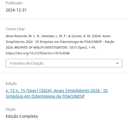
Publicado
2024-12-31
Como Citar
Alves Rezende, M. C. R., Salzedas, L. M. P., & Guiotti, A. M. (2024). Anais
SimpOdonto 2024 - III Simpósio em Odontologia da FOA/UNESP - Edição
2024.
ARCHIVES OF HEALTH INVESTIGATION
,
13
(15 (Spec), 1–91.
https://doi.org/10.21270/archi.v13i15.6548
Fomatos de Citação
Edição
v. 13 n. 15 (Spec) (2024): Anais SimpOdonto 2024 - III
Simpósio em Odontologia da FOA/UNESP
Seção
Edição Completa