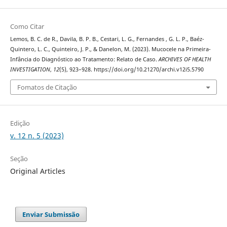
Como Citar
Lemos, B. C. de R., Davila, B. P. B., Cestari, L. G., Fernandes , G. L. P., Baéz-
Quintero, L. C., Quinteiro, J. P., & Danelon, M. (2023). Mucocele na Primeira-
Infância do Diagnóstico ao Tratamento: Relato de Caso.
ARCHIVES OF HEALTH
INVESTIGATION
,
12
(5), 923–928. https://doi.org/10.21270/archi.v12i5.5790
Fomatos de Citação
Edição
v. 12 n. 5 (2023)
Seção
Original Articles
Enviar Submissão