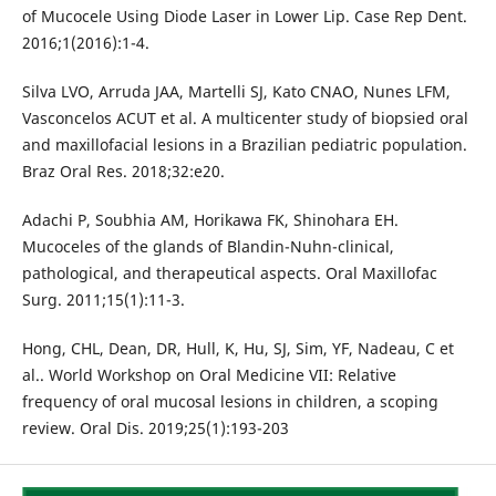
of Mucocele Using Diode Laser in Lower Lip. Case Rep Dent.
2016;1(2016):1-4.
Silva LVO, Arruda JAA, Martelli SJ, Kato CNAO, Nunes LFM,
Vasconcelos ACUT et al. A multicenter study of biopsied oral
and maxillofacial lesions in a Brazilian pediatric population.
Braz Oral Res. 2018;32:e20.
Adachi P, Soubhia AM, Horikawa FK, Shinohara EH.
Mucoceles of the glands of Blandin-Nuhn-clinical,
pathological, and therapeutical aspects. Oral Maxillofac
Surg. 2011;15(1):11-3.
Hong, CHL, Dean, DR, Hull, K, Hu, SJ, Sim, YF, Nadeau, C et
al.. World Workshop on Oral Medicine VII: Relative
frequency of oral mucosal lesions in children, a scoping
review. Oral Dis. 2019;25(1):193-203