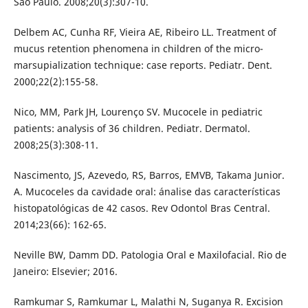
São Paulo. 2008;20(3):307-10.
Delbem AC, Cunha RF, Vieira AE, Ribeiro LL. Treatment of
mucus retention phenomena in children of the micro-
marsupialization technique: case reports. Pediatr. Dent.
2000;22(2):155-58.
Nico, MM, Park JH, Lourenço SV. Mucocele in pediatric
patients: analysis of 36 children. Pediatr. Dermatol.
2008;25(3):308-11.
Nascimento, JS, Azevedo, RS, Barros, EMVB, Takama Junior.
A. Mucoceles da cavidade oral: ánalise das características
histopatológicas de 42 casos. Rev Odontol Bras Central.
2014;23(66): 162-65.
Neville BW, Damm DD. Patologia Oral e Maxilofacial. Rio de
Janeiro: Elsevier; 2016.
Ramkumar S, Ramkumar L, Malathi N, Suganya R. Excision