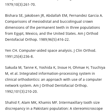
1979;10(3):261-70.
Bishara SE, Jakobsen JR, Abdallah EM, Fernandez Garcia A.
Comparisons of mesiodistal and buccolingual crown
dimensions of the permanent teeth in three populations
from Egypt, Mexico, and the United States. Am J Orthod
Dentofacial Orthop. 1989;96(5):416-22.
Yen CH. Computer-aided space analysis. J Clin Orthod.
1991;25(4):236-8.
Sakuda M, Tanne K, Yoshida K, Inoue H, Ohmae H, Tsuchiya
M, et al. Integrated information-processing system in
clinical orthodontics: an approach with use of a computer
network system. Am J Orthod Dentofacial Orthop.
1992;101(3):210-20.
Shahid F, Alam MK, Khamis MF. Intermaxillary tooth size
discrepancy in a Pakistani population: A stereomicroscope