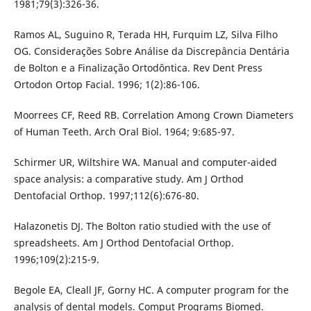
1981;79(3):326-36.
Ramos AL, Suguino R, Terada HH, Furquim LZ, Silva Filho
OG. Considerações Sobre Análise da Discrepância Dentária
de Bolton e a Finalização Ortodôntica. Rev Dent Press
Ortodon Ortop Facial. 1996; 1(2):86-106.
Moorrees CF, Reed RB. Correlation Among Crown Diameters
of Human Teeth. Arch Oral Biol. 1964; 9:685-97.
Schirmer UR, Wiltshire WA. Manual and computer-aided
space analysis: a comparative study. Am J Orthod
Dentofacial Orthop. 1997;112(6):676-80.
Halazonetis DJ. The Bolton ratio studied with the use of
spreadsheets. Am J Orthod Dentofacial Orthop.
1996;109(2):215-9.
Begole EA, Cleall JF, Gorny HC. A computer program for the
analysis of dental models. Comput Programs Biomed.