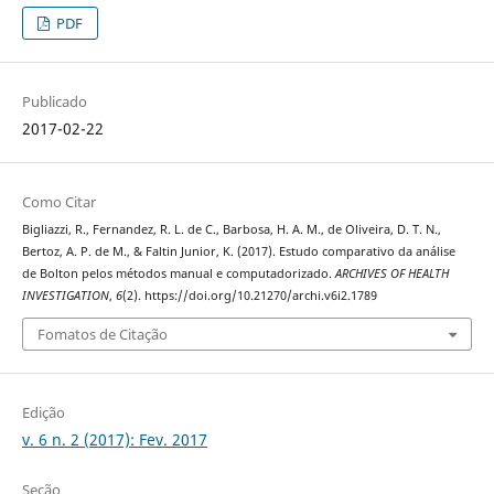
PDF
Publicado
2017-02-22
Como Citar
Bigliazzi, R., Fernandez, R. L. de C., Barbosa, H. A. M., de Oliveira, D. T. N.,
Bertoz, A. P. de M., & Faltin Junior, K. (2017). Estudo comparativo da análise
de Bolton pelos métodos manual e computadorizado.
ARCHIVES OF HEALTH
INVESTIGATION
,
6
(2). https://doi.org/10.21270/archi.v6i2.1789
Fomatos de Citação
Edição
v. 6 n. 2 (2017): Fev. 2017
Seção