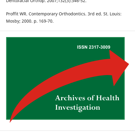
Dentofacial Orthop. 2007;132(3):346-52.
Proffit WR. Contemporary Orthodontics. 3rd ed. St. Louis:
Mosby; 2000. p. 169‑70.