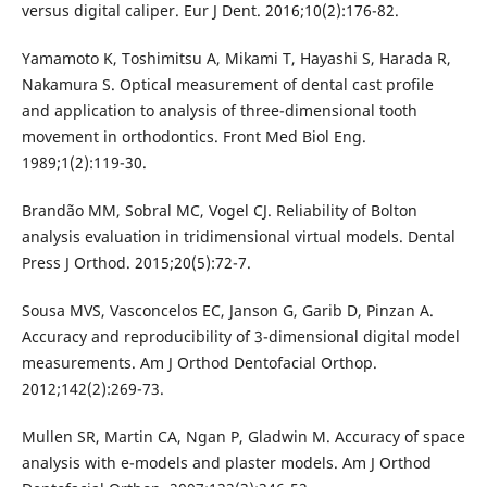
versus digital caliper. Eur J Dent. 2016;10(2):176-82.
Yamamoto K, Toshimitsu A, Mikami T, Hayashi S, Harada R,
Nakamura S. Optical measurement of dental cast profile
and application to analysis of three-dimensional tooth
movement in orthodontics. Front Med Biol Eng.
1989;1(2):119-30.
Brandão MM, Sobral MC, Vogel CJ. Reliability of Bolton
analysis evaluation in tridimensional virtual models. Dental
Press J Orthod. 2015;20(5):72-7.
Sousa MVS, Vasconcelos EC, Janson G, Garib D, Pinzan A.
Accuracy and reproducibility of 3-dimensional digital model
measurements. Am J Orthod Dentofacial Orthop.
2012;142(2):269-73.
Mullen SR, Martin CA, Ngan P, Gladwin M. Accuracy of space
analysis with e-models and plaster models. Am J Orthod