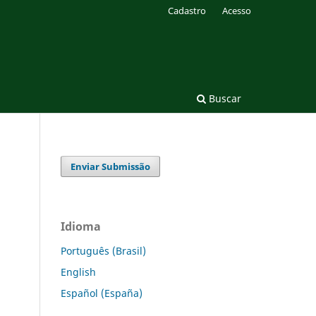
Cadastro
Acesso
Buscar
Enviar Submissão
Idioma
Português (Brasil)
English
Español (España)