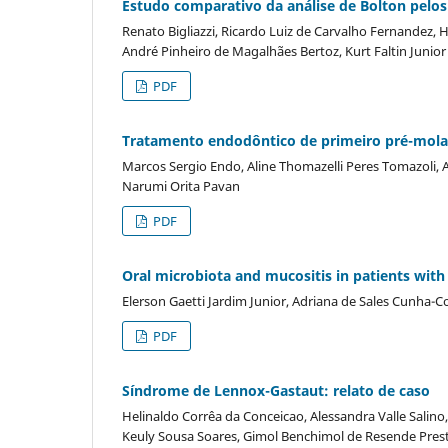
Estudo comparativo da análise de Bolton pel
Renato Bigliazzi, Ricardo Luiz de Carvalho Fernandez, 
André Pinheiro de Magalhães Bertoz, Kurt Faltin Junior
PDF
Tratamento endodôntico de primeiro pré-molar 
Marcos Sergio Endo, Aline Thomazelli Peres Tomazoli, A
Narumi Orita Pavan
PDF
Oral microbiota and mucositis in patients wit
Elerson Gaetti Jardim Junior, Adriana de Sales Cunha-Co
PDF
Síndrome de Lennox-Gastaut: relato de caso
Helinaldo Corrêa da Conceicao, Alessandra Valle Salino,
Keuly Sousa Soares, Gimol Benchimol de Resende Pres