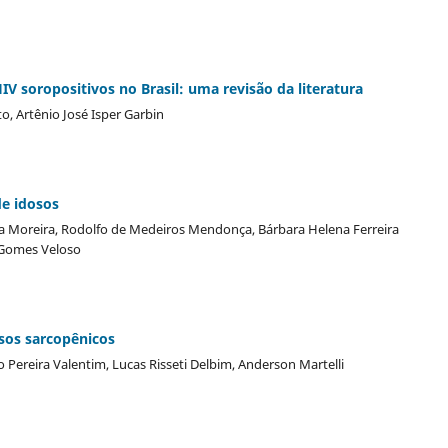
IV soropositivos no Brasil: uma revisão da literatura
o, Artênio José Isper Garbin
de idosos
ira Moreira, Rodolfo de Medeiros Mendonça, Bárbara Helena Ferreira
a Gomes Veloso
osos sarcopênicos
Pereira Valentim, Lucas Risseti Delbim, Anderson Martelli