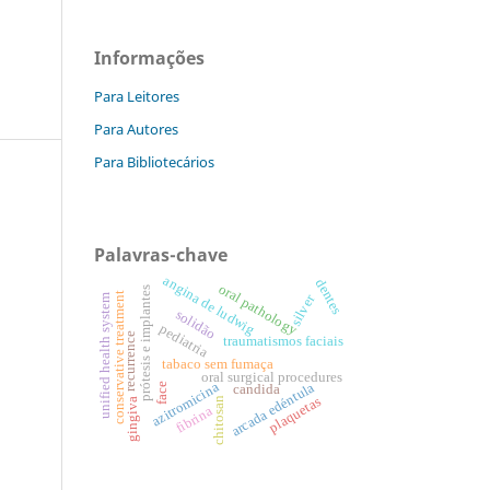
Informações
Para Leitores
Para Autores
Para Bibliotecários
Palavras-chave
angina de ludwig
dentes
oral pathology
prótesis e implantes
conservative treatment
silver
unified health system
solidão
pediatria
recurrence
traumatismos faciais
tabaco sem fumaça
oral surgical procedures
azitromicina
arcada edéntula
face
candida
plaquetas
chitosan
gingiva
fibrina