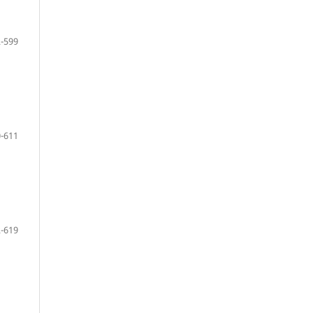
-599
-611
-619