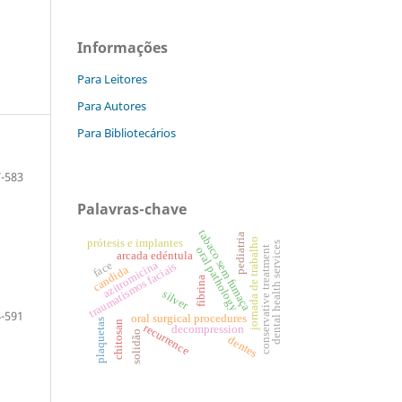
Informações
Para Leitores
Para Autores
Para Bibliotecários
-583
Palavras-chave
tabaco sem fumaça
pediatria
jornada de trabalho
prótesis e implantes
dental health services
conservative treatment
oral pathology
arcada edéntula
azitromicina
face
traumatismos faciais
candida
fibrina
silver
-591
oral surgical procedures
plaquetas
chitosan
recurrence
decompression
solidão
dentes