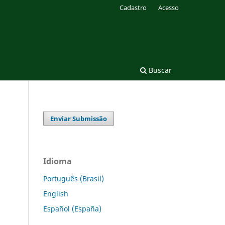
Cadastro
Acesso
Buscar
Enviar Submissão
Idioma
Português (Brasil)
English
Español (España)