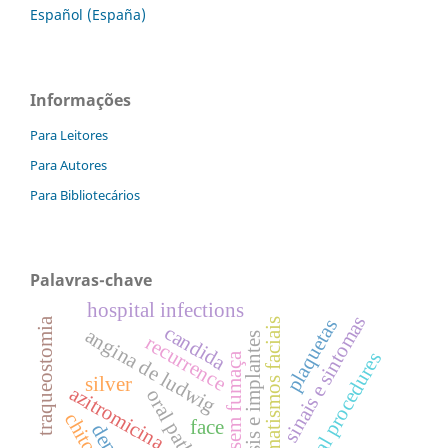
Español (España)
Informações
Para Leitores
Para Autores
Para Bibliotecários
Palavras-chave
hospital infections
sinais e sintomas
plaquetas
traqueostomia
traumatismos faciais
candida
angina de ludwig
prótesis e implantes
recurrence
oral surgical procedures
tabaco sem fumaça
silver
azitromicina
oral pathology
chitosan
face