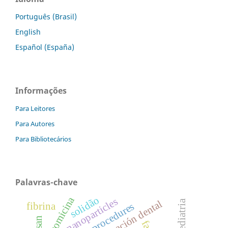
Português (Brasil)
English
Español (España)
Informações
Para Leitores
Para Autores
Para Bibliotecários
Palavras-chave
solidão
azitromicina
nanoparticles
pediatria
fibrina