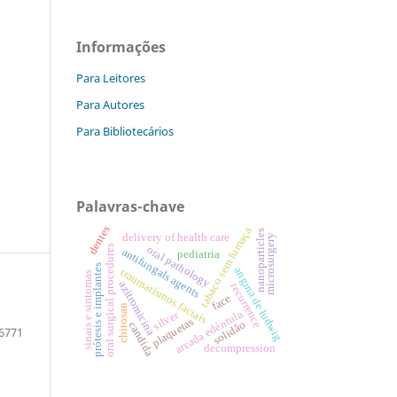
Informações
Para Leitores
Para Autores
Para Bibliotecários
Palavras-chave
dentes
tabaco sem fumaça
nanoparticles
delivery of health care
microsurgery
oral surgical procedures
oral pathology
antifungals agents
pediatria
prótesis e implantes
angina de ludwig
traumatismos faciais
sinais e sintomas
azitromicina
recurrence
face
chitosan
arcada edéntula
silver
plaquetas
solidão
candida
6771
decompression