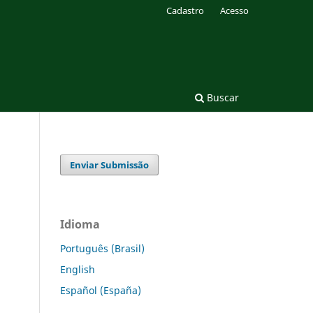
Cadastro
Acesso
Buscar
Enviar Submissão
Idioma
Português (Brasil)
English
Español (España)