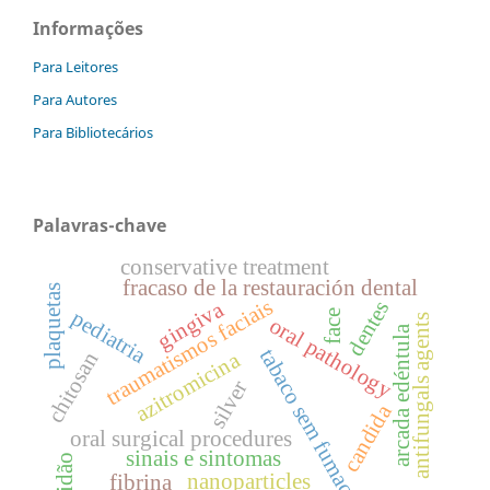
Informações
Para Leitores
Para Autores
Para Bibliotecários
Palavras-chave
conservative treatment
fracaso de la restauración dental
plaquetas
traumatismos faciais
dentes
gingiva
pediatria
face
antifungals agents
oral pathology
arcada edéntula
tabaco sem fumaça
azitromicina
chitosan
silver
candida
oral surgical procedures
sinais e sintomas
solidão
nanoparticles
fibrina