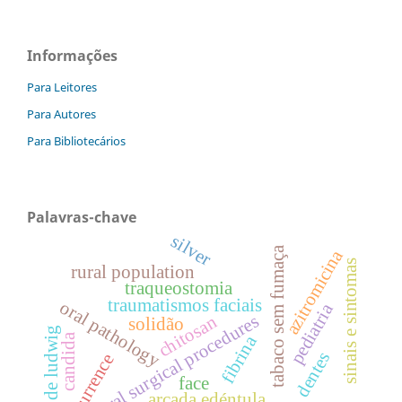
Informações
Para Leitores
Para Autores
Para Bibliotecários
Palavras-chave
silver
tabaco sem fumaça
azitromicina
sinais e sintomas
rural population
traqueostomia
traumatismos faciais
oral pathology
pediatria
oral surgical procedures
chitosan
solidão
angina de ludwig
candida
fibrina
dentes
recurrence
face
arcada edéntula