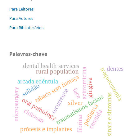
Para Leitores
Para Autores
Para Bibliotecários
Palavras-chave
dental health services
dentes
traqueostomia
azitromicina
rural population
tabaco sem fumaça
gingiva
arcada edéntula
solidão
microsurgery
face
recurrence
sinais e sintomas
traumatismos faciais
oral pathology
silver
pediatria
chitosan
candida
fibrina
prótesis e implantes