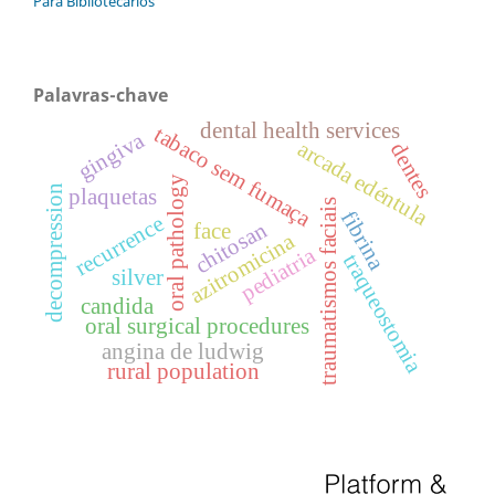
Para Bibliotecários
Palavras-chave
dental health services
tabaco sem fumaça
gingiva
arcada edéntula
dentes
oral pathology
decompression
plaquetas
traumatismos faciais
fibrina
recurrence
chitosan
face
azitromicina
pediatria
traqueostomia
silver
candida
oral surgical procedures
angina de ludwig
rural population