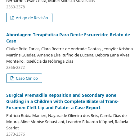
Bernardo Cesar Costa, Mabel Miluska Suca Salas
2360-2378
Artigo de Revisão
Abordagem Terapêutica Para Dente Escurecido: Relato de
Caso
Clailze Brito Farias, Clara Beatriz de Andrade Dantas, Jennyfer Krishna
Martins Guedes, Amanda Lira Rufino de Lucena, Debora Lana Alves
Monteiro, Joselúcia da Nóbrega Dias
2366-2372
Caso Clínico
Surgical Premaxilla Reposition and Secondary Bone
Grafting in a Children with Complete Bilateral Trans-
Foramen Cleft Lip and Palate: a Case Report
Patricia Rubia Manieri, Nayara de Oliveira dos Reis, Camila Dias de
Moura, Aline Monise Sebastiani, Leandro Eduardo Klüppel, Rafaela
Scariot
2373-2376